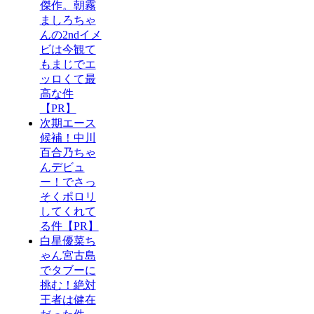
傑作。朝霧
ましろちゃ
んの2ndイメ
ビは今観て
もまじでエ
ッロくて最
高な件
【PR】
次期エース
候補！中川
百合乃ちゃ
んデビュ
ー！でさっ
そくポロリ
してくれて
る件【PR】
白星優菜ち
ゃん宮古島
でタブーに
挑む！絶対
王者は健在