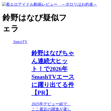
鈴野はなび疑似フ
ェラ
SpiceTV
鈴野はなびちゃ
ん連続大ヒッ
ト！で2026年
SmashTVエース
に躍り出てる件
【PR】
2025年デビュー組で、
ここ最近の躍進が著し