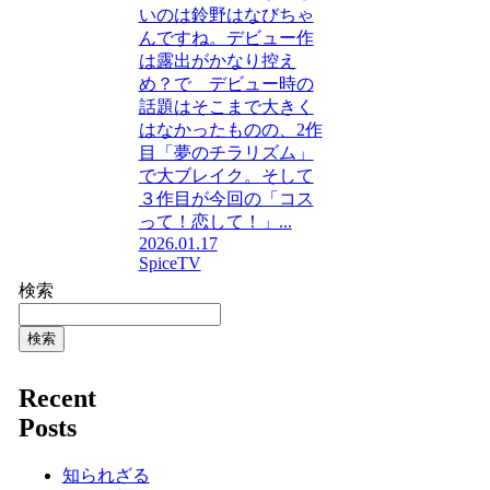
いのは鈴野はなびちゃ
んですね。デビュー作
は露出がかなり控え
め？で デビュー時の
話題はそこまで大きく
はなかったものの、2作
目「夢のチラリズム」
で大ブレイク。そして
３作目が今回の「コス
って！恋して！」...
2026.01.17
SpiceTV
検索
検索
Recent
Posts
知られざる