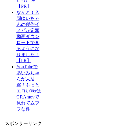
だった件
【PR】
なんと！入
間ゆいちゃ
んの傑作イ
メビが定額
動画ダウン
ロードでき
るようにな
りました！
【PR】
YouTubeで
あいみちゃ
んが大活
躍！もっと
エロいVerは
GRAmovで
見れてムフ
フな件
スポンサーリンク