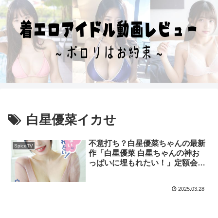
白星優菜イカせ
不意打ち？白星優菜ちゃんの最新
SpiceTV
作「白星優菜 白星ちゃんの神お
っぱいに埋もれたい！」定額会員
先行リリース開始！
2025.03.28