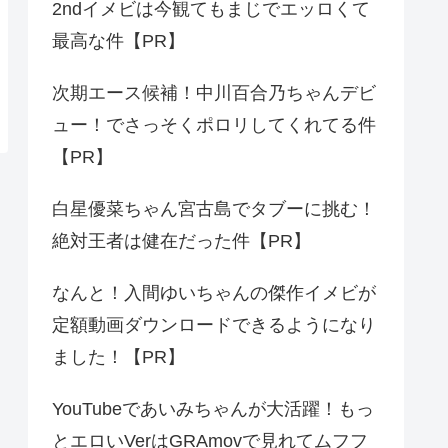
2ndイメビは今観てもまじでエッロくて
最高な件【PR】
次期エース候補！中川百合乃ちゃんデビ
ュー！でさっそくポロリしてくれてる件
【PR】
白星優菜ちゃん宮古島でタブーに挑む！
絶対王者は健在だった件【PR】
なんと！入間ゆいちゃんの傑作イメビが
定額動画ダウンロードできるようになり
ました！【PR】
YouTubeであいみちゃんが大活躍！もっ
とエロいVerはGRAmovで見れてムフフ