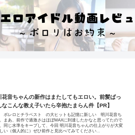
川花音ちゃんの新作はまたしてもエロい。前髪ぱっ
んなこんな教え子いたら辛抱たまらん件【PR】
 ボレロとチラベスト の大ヒットも記憶に新しい 明川花音ち
。まあ、前作で過激さはほぼMAXに到達したかなと思ってたので
、同じ水準をキープして、今回 明川花音ちゃんの仕上がりが大変
しい（個人的に）ぜひ前作と見比べてみてください...