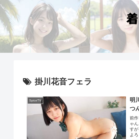
掛川花音フェラ
明
SpiceTV
つ
前作
ゃん
すが
よろ