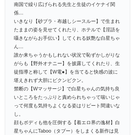
南国で繰り広げられる先生と生徒のイケナイ関
係…
いきなり【砂ブラ・布越しシースルー】で生まれ
たままの姿を見せてくれたり、ホテルで【淫語を
囁きながらお手伝い】してくれる妖艶な白星ちゃ
ん…
誰か来ちゃうかもしれない状況で恥ずかしがりな
がらも【野外オナニー】を披露してくれたり、生
徒指導と称して【W電●】を当てると快感の波に
堪えきれず大胆にビクンビクン。
禁断の【Wマッサージ】で白星ちゃんの気持ち良
いところをたっぷりと責められちゃって喘いじゃ
って何度も気持ちよくなる姿はリピート間違いな
し。
顔もボディも他を圧倒する【着エロ界の逸材】白
星ちゃんにTaboo（タブー）をしまくる新作は見