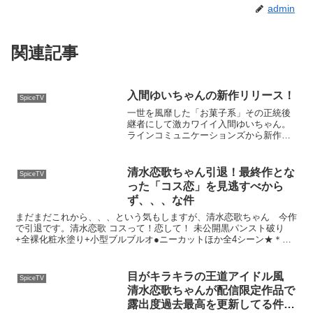
admin
関連記事
入間ゆいちゃんの新作リリース！
SpiceTV
一世を風靡した「お菓子系」その正統後
継者にして激カワイイ入間ゆいちゃん。
ラインコミュニケーションズから新作き
ました。相変わらず可愛すぎますって。
DVD↓初恋宣言/入間ゆい動画コンテンツ
販売↓ ↓アイドルワン 入間ゆい 初恋宣言
清水恋歌ちゃん引退！最終作とな
SpiceTV
これで入間ゆい...
った「コス恋」を見逃すべから
ず、、、な件
まだまだこれから、、、という気もしますが、清水恋歌ちゃん 今作
で引退です。清水恋歌 コスって！恋して！ 未公開黒パンスト破り
+全裸化粧水塗り+小型ブルブルオ●ニーカットほか全4シーン★＊
【配信限定FullHD】【配信限定フルノーカット版！】...
目がキラキラの王道アイドル風
SpiceTV
清水恋歌ちゃんが配信限定作品で
露出度過去最高を更新してる件