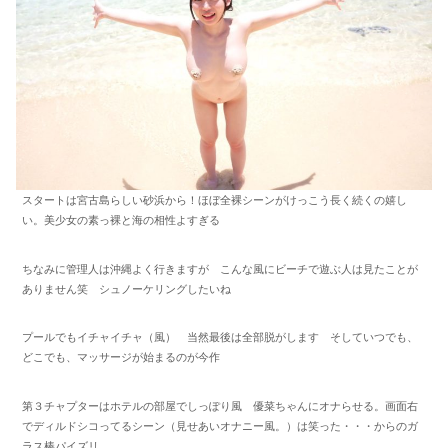
スタートは宮古島らしい砂浜から！ほぼ全裸シーンがけっこう長く続くの嬉し
い。美少女の素っ裸と海の相性よすぎる
ちなみに管理人は沖縄よく行きますが こんな風にビーチで遊ぶ人は見たことが
ありません笑 シュノーケリングしたいね
プールでもイチャイチャ（風） 当然最後は全部脱がします そしていつでも、
どこでも、マッサージが始まるのが今作
第３チャプターはホテルの部屋でしっぽり風 優菜ちゃんにオナらせる。画面右
でディルドシコってるシーン（見せあいオナニー風。）は笑った・・・からのガ
ラス棒パイズリ