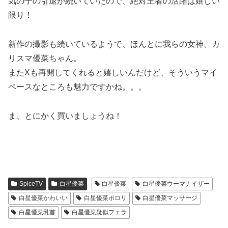
気の子の引退が続いていたので、絶対王者の活躍は嬉しい
限り！
新作の撮影も続いているようで、ほんとに我らの女神、カ
リスマ優菜ちゃん。
またXも再開してくれると嬉しいんだけど、そういうマイ
ペースなところも魅力ですかね。。。
ま、とにかく買いましょうね！
SpiceTV
白星優菜
白星優菜
白星優菜ウーマナイザー
白星優菜かわいい
白星優菜ポロリ
白星優菜マッサージ
白星優菜乳首
白星優菜疑似フェラ