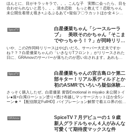
【PR】
ほんとに、目がキラッキラで。。。こんな子 実際に会ったら、目を
合わせられないと思う。。。清水恋歌 もっと教えて！恋歌ちゃん
未公開生着替え覗き+ぶるぶるあて+疑似フ〇ラカットほか全４シー
ン★【配信限定作品FullHD+4K】デビューから大旋...
白星優菜ちゃん「シースルーラ
SpiceTV
ブ」 美咲そのかちゃん「そこま
でやっちゃう！？」が同時リリー
スで、12/18が「スパイスの日」
いや、この2作同時リリースはやばいだろ。サーバー大丈夫ですか
になりそうな件
ね？？？白星優菜ちゃんの「いきなりTフロント」がリリースされた
日に、GRAmovのサーバーが落ちたのが思い出されます。あれも今
となっては伝説ですね。。。これ、ひょっとして白星＆美咲...
白星優菜ちゃんの宮古島ロケ第二
SpiceTV
部キター！リアル系ディルドとか
初のASMRでいろいろ疑似体験で
きちゃう件
さっそく購入したぜ。白星優菜 黄昏Emotional in miyako 未公開トイ
レ●撮+白濁ローション塗り+透け布越しマッサージカットほか全5シ
ーン★＊【配信限定FullHD】バイブレーション解禁で着エロ界の伝説
を更新し続ける白星優菜ち...
SpiceTV７月デビューの１９歳
GRAmov
新人グラドルちゃん４人がみんな
可愛くて期待度マックスな件