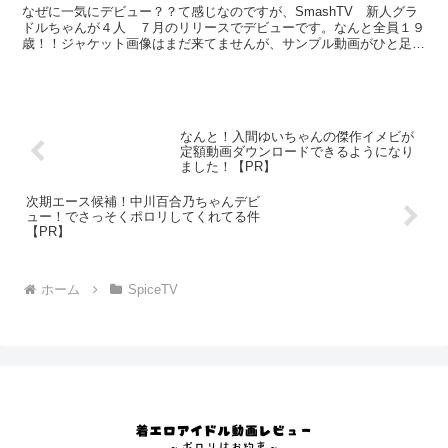
なぜに一気にデビュー？？て感じなのですが、SmashTV 新人グラ
ドルちゃんが４人 ７月のリリースでデビューです。なんと全員１９
歳！！ジャケット画像はまだ来てませんが、サンプル動画がひと足さ
きにSmashTVのfantiaで閲覧ダウンロード...
なんと！入間ゆいちゃんの傑作イメビが
定額動画ダウンロードできるようになり
ました！【PR】
次期エース候補！中川百合乃ちゃんデビ
ュー！でさっそくポロリしてくれてる件
【PR】
ホーム
SpiceTV