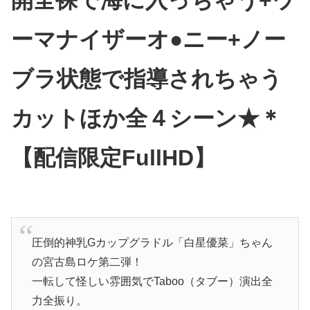
開全裸で海に入っちゃう+ウ
ーマナイザーオ●ニー+ノー
ブラ状態で指導されちゃう
カットほか全４シーン★＊
【配信限定FullHD】
圧倒的神乳Gカップグラドル「白星優菜」ちゃん
の宮古島ロケ第二弾！
一転して怪しい雰囲気でTaboo（タブー）演出全
力全振り。