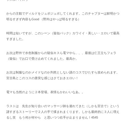
からの主観でディルドをジュボジュボしてくれます。このチャプターは鮮明かつ
明るすぎず内容もGood （野外はやっぱ明るすぎる）
時間は短いですが、このシーン（疑似バック）カワイイ・美しい・エロいで最高
すぎました。
お次は野外で水色制服からの疑似キスら電マやら、、、最後は仁王立ちフェラ
（疑似）でお口で受け止めてくれました。最高か。
お次は制服なのかメイドなのか判然としない謎のコスでひたすら攻められます。
宮古島とこのコスの唐突な感じはさておきエロい！
電マも当然のように２本登場。表情もかわいいなあ。。
ラストは 先生が知り合いのマッサージ師を連れてきた（しかも宮古で）という
謎すぎるストーリーで２人の手で揉まれまくります。しかも最終的に３人に増え
るし笑 もう何が何やら と思いつつ右手が止まりません！4545